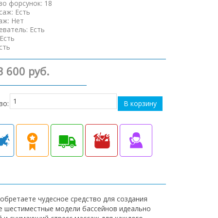
во форсунок
:
18
саж
:
Есть
аж
:
Нет
еватель
:
Есть
Есть
сть
3 600 руб.
во:
иобретаете чудесное средство для создания
е шестиместные модели бассейнов идеально