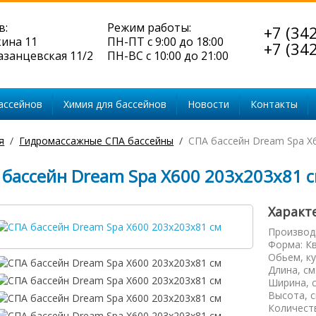
в:
Режим работы:
+7 (34
кина 11
ПН-ПТ с 9:00 до 18:00
+7 (34
Казанцевская 11/2
ПН-ВС с 10:00 до 21:00
ассейнов
Химия для бассейнов
Новости
Контакты
я
Гидромассажные СПА бассейны
СПА бассейн Dream Spa X
 бассейн Dream Spa X600 203х203х81 
Характ
Производ
Форма
:
К
Обьем, ку
Длина, см
Ширина, 
Высота, 
Количест