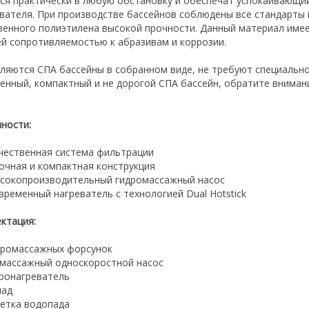
ся практически в любую обстановку и обеспечат успокаивающи
вателя. При производстве бассейнов соблюдены все стандарты 
венного полиэтилена высокой прочности. Данный материал име
й сопротивляемостью к абразивам и коррозии.
ляются СПА бассейны в собранном виде, не требуют специальн
енный, компактный и не дорогой СПА бассейн, обратите внимани
ности:
чественная система фильтрации
очная и компактная конструкция
сокопроизводительный гидромассажный насос
временный нагреватель с технологией Dual Hotstick
ктация:
идромассажных форсунок
омассажный односкоростной насос
тронагреватель
пад
ветка водопада