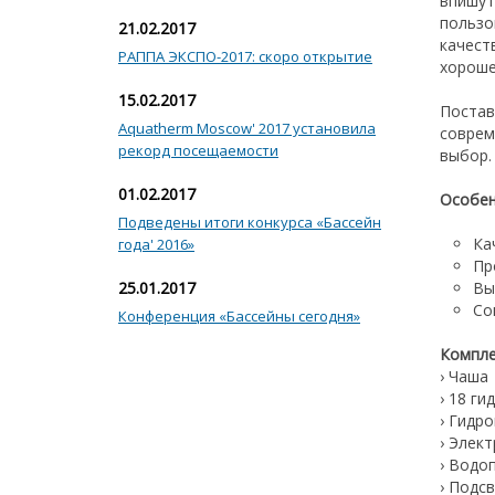
впишут
пользо
21.02.2017
качест
РАППА ЭКСПО-2017: скоро открытие
хороше
15.02.2017
Постав
Aquatherm Moscow' 2017 установила
соврем
рекорд посещаемости
выбор.
01.02.2017
Особен
Подведены итоги конкурса «Бассейн
Ка
года' 2016»
Пр
25.01.2017
Вы
Со
Конференция «Бассейны сегодня»
Компле
› Чаша
› 18 г
› Гидр
› Элек
› Водо
› Подс