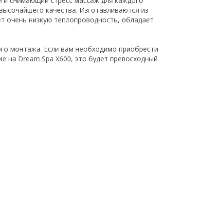
й и снимающий стресс массаж для каждого
высочайшего качества. Изготавливаются из
ет очень низкую теплопроводность, обладает
ого монтажа. Если вам необходимо приобрести
е на Dream Spa X600, это будет превосходный