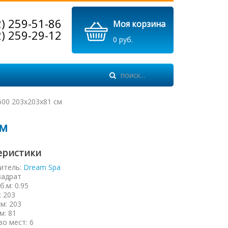
2) 259-51-86
Моя корзина
2) 259-29-12
0 руб.
600 203х203х81 см
см
еристики
итель:
Dream Spa
вадрат
б.м
:
0.95
:
203
см
:
203
см
:
81
во мест
:
6