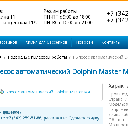
в:
Режим работы:
+7 (34
кина 11
ПН-ПТ с 9:00 до 18:00
+7 (34
Казанцевская 11/2
ПН-ВС с 10:00 до 21:00
ассейнов
Химия для бассейнов
Новости
Контакты
я
Подводные пылесосы-роботы
Пылесос автоматический Do
есос автоматический Dolphin Master 
Характ
Производ
Страна
:
И
Модель
:
Напряжен
и дешевле?
Длина ка
те +7 (342) 259-51-86, расскажите. Сделаем скидку
Область 
Мощность