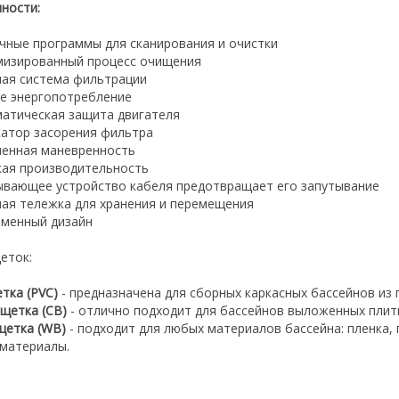
ности:
ичные программы для сканирования и очистки
мизированный процесс очищения
ная система фильтрации
ое энергопотребление
матическая защита двигателя
катор засорения фильтра
шенная маневренность
кая производительность
ывающее устройство кабеля предотвращает его запутывание
ная тележка для хранения и перемещения
еменный дизайн
еток:
тка (PVC)
- предназначена для сборных каркасных бассейнов из 
щетка (CB)
- отлично подходит для бассейнов выложенных плитк
щетка (WB)
- подходит для любых материалов бассейна: пленка,
 материалы.