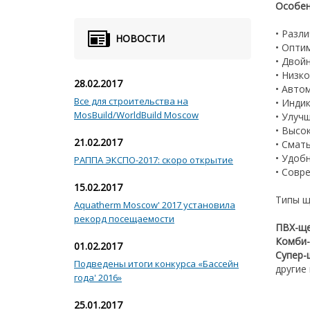
Особен
• Разл
НОВОСТИ
• Опти
• Двой
• Низк
28.02.2017
• Авто
Все для строительства на
• Инди
MosBuild/WorldBuild Moscow
• Улуч
• Высо
21.02.2017
• Смат
• Удоб
РАППА ЭКСПО-2017: скоро открытие
• Совр
15.02.2017
Типы щ
Aquatherm Moscow' 2017 установила
рекорд посещаемости
ПВХ-ще
Комби-
01.02.2017
Супер-
Подведены итоги конкурса «Бассейн
другие
года' 2016»
25.01.2017