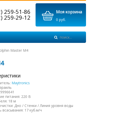
2) 259-51-86
Моя корзина
2) 259-29-12
0 руб.
lphin Master М4
М4
еристики
итель:
Maytronics
зраиль
99996641
ие питания
:
220 В
беля
:
18 м
очистки
:
Дно / Стенки / Линия уровня воды
 всасывания
:
17 куб.м/ч