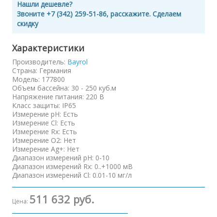
Нашли дешевле?
Звоните +7 (342) 259-51-86, расскажите. Сделаем
скидку
Характеристики
Производитель:
Bayrol
Страна
:
Германия
Модель
:
177800
Объем бассейна
:
30 - 250 куб.м
Напряжение питания
:
220 В
Класс защиты
:
IP65
Измерение pH
:
Есть
Измерение Cl
:
Есть
Измерение Rx
:
Есть
Измерение O2
:
Нет
Измерение Ag+
:
Нет
Диапазон измерений pH
:
0-10
Диапазон измерений Rx
:
0..+1000 мВ
Диапазон измерений Cl
:
0.01-10 мг/л
511 632 руб.
Цена: