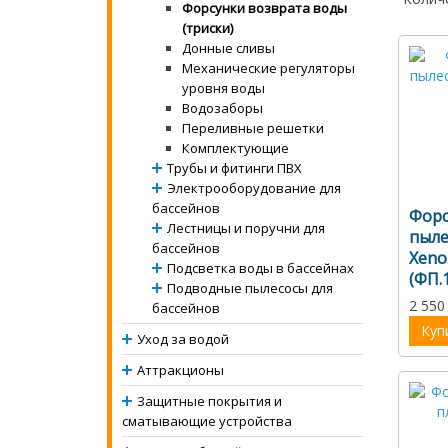
Форсунки возврата воды
(триски)
Донные сливы
Механические регуляторы
уровня воды
Водозаборы
Переливные решетки
Комплектующие
Трубы и фитинги ПВХ
Электрооборудование для
бассейнов
Форс
Лестницы и поручни для
пыле
бассейнов
Xeno
Подсветка воды в бассейнах
(ФП.1
Подводные пылесосы для
2 550
бассейнов
Куп
Уход за водой
Аттракционы
Защитные покрытия и
сматывающие устройства