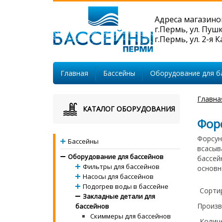
Адреса магазино
г.Пермь, ул. Пуш
г.Пермь, ул. 2-я 
Главная
Бассейны
Оборудование для б
Главна
КАТАЛОГ ОБОРУДОВАНИЯ
Фор
Форсун
Бассейны
всасыв
Оборудование для бассейнов
бассей
Фильтры для бассейнов
основн
Насосы для бассейнов
Подогрев воды в бассейне
Сорти
Закладные детали для
Произв
бассейнов
Скиммеры для бассейнов
Колич