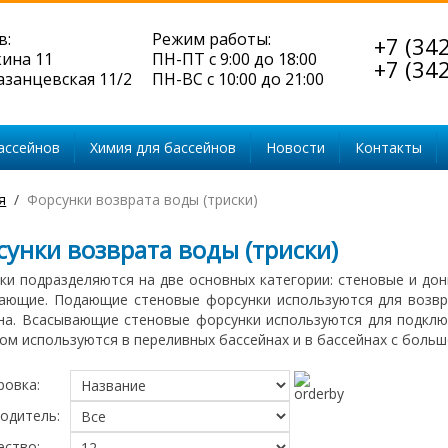
в:
Режим работы:
+7 (34
кина 11
ПН-ПТ с 9:00 до 18:00
+7 (34
Казанцевская 11/2
ПН-ВС с 10:00 до 21:00
ассейнов
Химия для бассейнов
Новости
Контакты
я
Форсунки возврата воды (триски)
сунки возврата воды (триски)
ки подразделяются на две основных категории: стеновые и до
ающие. Подающие стеновые форсунки используются для возвр
на. Всасывающие стеновые форсунки используются для подклю
ом используются в переливных бассейнах и в бассейнах с больш
ровка:
одитель:
ество: