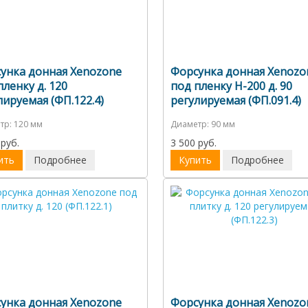
унка донная Xenozone
Форсунка донная Xenozo
пленку д. 120
под пленку Н-200 д. 90
лируемая (ФП.122.4)
регулируемая (ФП.091.4)
тр:
120 мм
Диаметр:
90 мм
 руб.
3 500 руб.
ить
Подробнее
Купить
Подробнее
унка донная Xenozone
Форсунка донная Xenozo