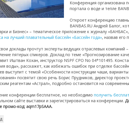
Конференция организована п
портала о воде и тепле BANB
Откроет конференцию главны
BANBAS.RU Андрей Балог, ко
арки и Бизнес» – тематическое приложение к журналу «БАНБАС»
са на лучший плавательный бассейн «Бассейн года»
, назвав его 
свои доклады прочтут эксперты ведущих отраслевых компаний –
ление пятерых спикеров. Доклад по теме «Прогнозирование кач
авит Иштван Кохан, инструктор NSPF СРО No 04*101495. Конст
ия воды», расскажет, как избежать ошибок при отделке бассей
ев выступит с темой «Особенности конструкции чаши, варианты
ования» посвятит свою речь Борис Прудников, директор проекто
ским реагентам «Астрал», подробно остановится на современных
ние конференции бесплатное, но необходимо
получить беспла
льном сайте выставки и зарегистрироваться на конференции.
Д
е промо-код: aqm17pSAAA.
д