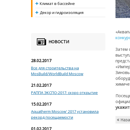
Климат в бассейне
Декор и гидроизоляция
«Аквап
конкур
НОВОСТИ
Затем 
выступ
28.02.2017
предст
«Импер
Все для строительства на
Зиновь
MosBuild/WorldBuild Moscow
оборуд
химиче
21.02.2017
РАППА ЭКСПО-2017: скоро открытие
Посеще
официа
15.02.2017
укажит
Aquatherm Moscow' 2017 установила
рекорд посещаемости
Наза
01.02.2017