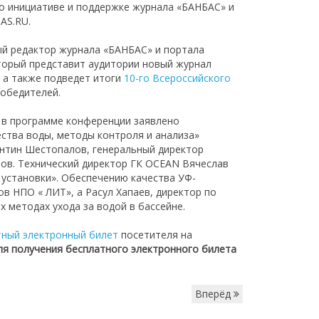
о инициативе и поддержке журнала «БАНБАС» и
AS.RU.
й редактор журнала «БАНБАС» и портала
торый представит аудитории новый журнал
, а также подведет итоги
10-го Всероссийского
победителей.
 в программе конференции заявлено
ества воды, методы контроля и анализа»
антин Шестопалов, генеральный директор
нов. Технический директор ГК OCEAN Вячеслав
 установки». Обеспечению качества УФ-
в НПО « ЛИТ», а Расул Хапаев, директор по
 методах ухода за водой в бассейне.
тный электронный билет
посетителя на
ля получения бесплатного электронного билета
Вперёд