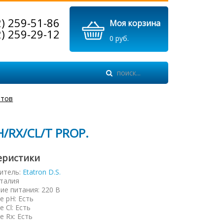
2) 259-51-86
Моя корзина
2) 259-29-12
0 руб.
нтов
H/RX/CL/T PROP.
еристики
итель:
Etatron D.S.
талия
ие питания
:
220 В
е pH
:
Есть
е Cl
:
Есть
е Rx
:
Есть