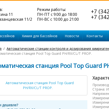
в:
Режим работы:
+7 (34
кина 11
ПН-ПТ с 9:00 до 18:00
+7 (34
Казанцевская 11/2
ПН-ВС с 10:00 до 21:00
ассейнов
Химия для бассейнов
Новости
Контакты
я
Автоматические станции контроля и дозирования химреаге
оматическая станция Pool Top Guard PH/RX/CL/T PROP.
оматическая станция Pool Top Guard P
Характ
Производ
Страна
:
И
Напряжен
Измерени
Измерени
и дешевле?
Измерени