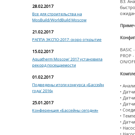
B3. Ан
28.02.2017
быстро
ожидан
Все для строительства на
MosBuild/WorldBuild Moscow
Примеч
21.02.2017
Конфиг
РАППА ЭКСПО-2017: скоро открытие
BASIC 
15.02.2017
PROP -
Aquatherm Moscow' 2017 установила
ON/OFF
рекорд посещаемости
Компле
01.02.2017
Подведены итоги конкурса «Бассейн
• Анал
года' 2016»
• Датч
• Датч
25.01.2017
• Датч
• Соед
Конференция «Бассейны сегодня»
• Темп
• Датч
• Насо
• Насо