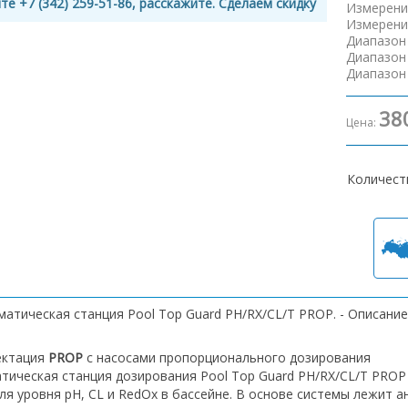
те +7 (342) 259-51-86, расскажите. Сделаем скидку
Измерени
Измерени
Диапазон
Диапазон
Диапазон
38
Цена:
Количест
матическая станция Pool Top Guard PH/RX/CL/T PROP. - Описани
ектация
PROP
c насосами пропорционального дозирования
тическая станция дозирования Pool Top Guard PH/RX/CL/T PROP 
ля уровня pH, CL и RedOx в бассейне. В основе системы лежит 