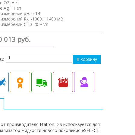
е O2
:
Нет
е Ag+
:
Нет
 измерений pH
:
0-14
 измерений Rx
:
-1000..+1400 мВ
 измерений Cl
:
0-20 мг/л
0 013 руб.
во:
е
от производителя Etatron D.S используется для
анализатор жидкости нового поколения eSELECT-