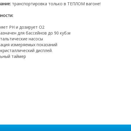
ание:
транспортировка только в ТЕПЛОМ вагоне!
ности:
ряет РН и дозирует O2
назначен для бассейнов до 90 куб.м
стальтические насосы
кация измеряемых показаний
окристаллический дисплей.
льный таймер