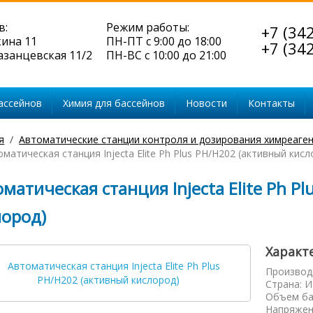
в:
Режим работы:
+7 (34
кина 11
ПН-ПТ с 9:00 до 18:00
+7 (34
Казанцевская 11/2
ПН-ВС с 10:00 до 21:00
ассейнов
Химия для бассейнов
Новости
Контакты
я
Автоматические станции контроля и дозирования химреаге
матическая станция Injecta Elite Ph Plus PH/H202 (активный кисл
матическая станция Injecta Elite Ph P
лород)
Характ
Производ
Страна
:
И
Объем ба
Напряжен