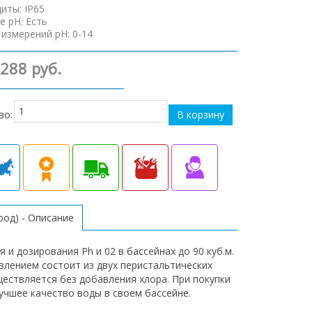
щиты
:
IP65
е pH
:
Есть
 измерений pH
:
0-14
 288 руб.
во:
род) - Описание
я и дозирования Рh и 02 в бассейнах до 90 куб.м.
авлением состоит из двух перистальтических
ествляется без добавления хлора. При покупки
илучшее качество воды в своем бассейне.