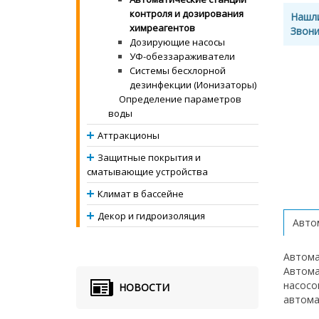
контроля и дозирования
Нашл
химреагентов
Звони
Дозирующие насосы
УФ-обеззараживатели
Системы бесхлорной
дезинфекции (Ионизаторы)
Определение параметров
воды
Аттракционы
Защитные покрытия и
сматывающие устройства
Климат в бассейне
Декор и гидроизоляция
Автом
Автомат
Автома
насосо
НОВОСТИ
автома