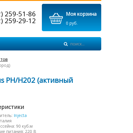
2) 259-51-86
Моя корзина
2) 259-29-12
0 руб.
нтов
ород)
lus PH/H202 (активный
еристики
итель:
Injecta
талия
ссейна
:
90 куб.м
ие питания
:
220 В