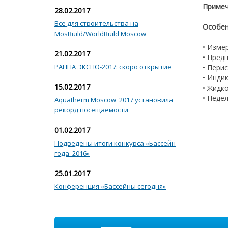
Примеч
28.02.2017
Все для строительства на
Особен
MosBuild/WorldBuild Moscow
• Изме
21.02.2017
• Пред
РАППА ЭКСПО-2017: скоро открытие
• Пери
• Инди
15.02.2017
• Жидк
• Неде
Aquatherm Moscow' 2017 установила
рекорд посещаемости
01.02.2017
Подведены итоги конкурса «Бассейн
года' 2016»
25.01.2017
Конференция «Бассейны сегодня»