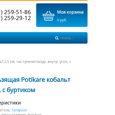
2) 259-51-86
Моя корзина
2) 259-29-12
0 руб.
2,5 см, частупениглазур, внутр. угол, с
зящая Potikare кобальт
, с буртиком
еристики
итель:
Serapool
 изготовления
:
Фарфор