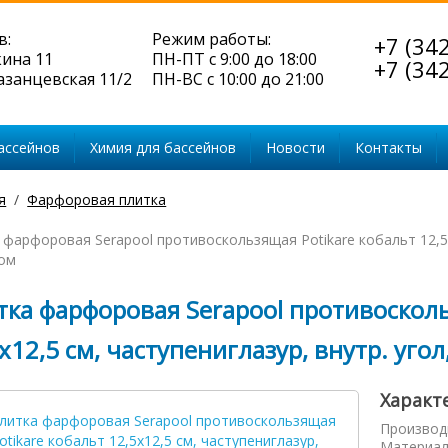
в:
Режим работы:
+7 (34
кина 11
ПН-ПТ с 9:00 до 18:00
+7 (34
Казанцевская 11/2
ПН-ВС с 10:00 до 21:00
ассейнов
Химия для бассейнов
Новости
Контакты
я
Фарфоровая плитка
 фарфоровая Serapool противоскользящая Potikare кобальт 12,5x1
ом
тка фарфоровая Serapool противосколь
x12,5 см, частупениглазур, внутр. угол
Характ
Производ
Материал