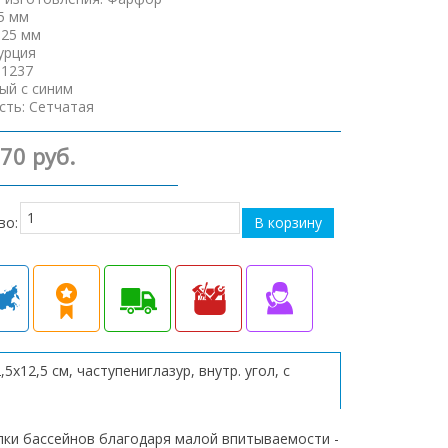
5 мм
125 мм
урция
51237
ый с синим
сть
:
Сетчатая
270 руб.
во:
x12,5 см, частупениглазур, внутр. угол, с
ки бассейнов благодаря малой впитываемости -