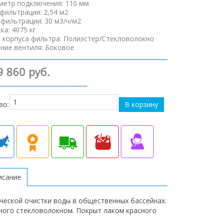
аметр подключения
:
110 мм
фильтрации
:
2,54 м2
 фильтрации
:
30 м3/ч/м2
ска
:
4075 кг
 корпуса фильтра
:
Полиэстер/Стекловолокно
ние вентиля
:
Боковое
9 860 руб.
во:
писание
ической очистки воды в общественных бассейнах.
ного стекловолокном. Покрыт лаком красного