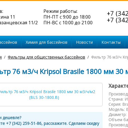
в:
Режим работы:
+7 (34
кина 11
ПН-ПТ с 9:00 до 18:00
+7 (34
Казанцевская 11/2
ПН-ВС с 10:00 до 21:00
ассейнов
Химия для бассейнов
Новости
Контакты
я
Фильтры для общественных бассейнов
Фильтр 76 м3/ч Kri
тр 76 м3/ч Kripsol Brasile 1800 мм 30 
Характ
Производ
Страна
:
И
Серия
:
Bra
Модель
:
Диаметр
:
и дешевле?
Объем ба
те +7 (342) 259-51-86, расскажите. Сделаем скидку
Производ