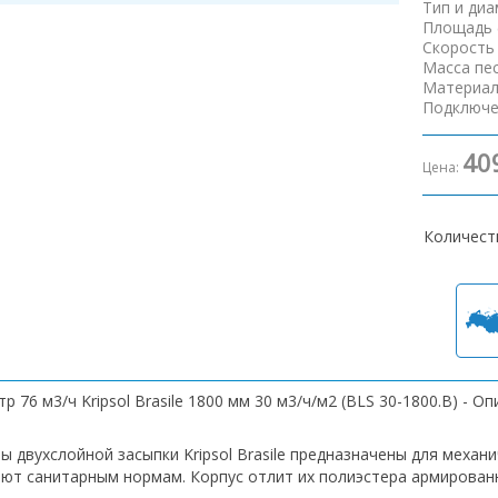
Тип и ди
Площадь 
Скорость
Масса пе
Материал
Подключе
40
Цена:
Количест
р 76 м3/ч Kripsol Brasile 1800 мм 30 м3/ч/м2 (BLS 30-1800.B) - О
ы двухслойной засыпки Kripsol Brasile предназначены для механ
ют санитарным нормам. Корпус отлит их полиэстера армирован