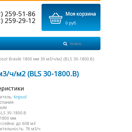
2) 259-51-86
Моя корзина
2) 259-29-12
0 руб.
psol Brasile 1800 мм 30 м3/ч/м2 (BLS 30-1800.B)
м3/ч/м2 (BLS 30-1800.B)
еристики
итель:
Kripsol
спания
sile
BLS 30-1800.B
1800 мм
ссейна
:
до 608 м3
ительность
:
76 м3/ч