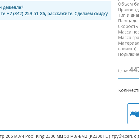
Объем ба
и дешевле?
Производ
те +7 (342) 259-51-86, расскажите. Сделаем скидку
Тип и ди
Площадь 
Скорость
Масса пе
Масса гр
Материал
навивка)
Подключе
44
Цена:
Количест
р 206 м3/ч Pool King 2300 мм 50 м3/ч/м2 (K2300TD) трубч.сеп. c 