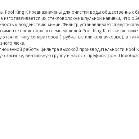
ы Pool King K предназначены для очистки воды общественных ба
а изготавливается их стекловолокна шпульной навивки, что об
ивость к воздействию химии. Фильтр устанавливается вертикальн
ртименте представлено семь моделей Pool King K, отличающихс
уются по типу сепараторов (трубчатые или колпачковые), а так
узного люка.
лноценной работы фильтра высокой производительности Pool Ki
ую засыпку, вентильную группу и насос с префильтром. Подобра