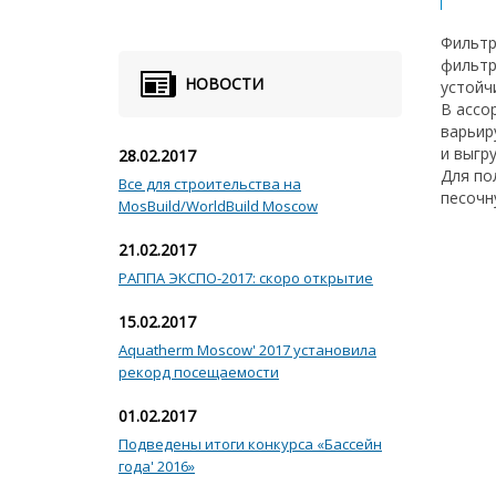
Фильтр
фильтр
НОВОСТИ
устойч
В ассо
варьир
и выгр
28.02.2017
Для по
Все для строительства на
песочн
MosBuild/WorldBuild Moscow
21.02.2017
РАППА ЭКСПО-2017: скоро открытие
15.02.2017
Aquatherm Moscow' 2017 установила
рекорд посещаемости
01.02.2017
Подведены итоги конкурса «Бассейн
года' 2016»