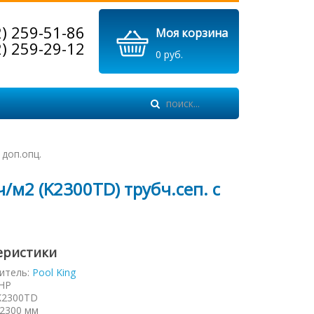
2) 259-51-86
Моя корзина
2) 259-29-12
0 руб.
 доп.опц.
/м2 (K2300TD) трубч.сеп. c
еристики
итель:
Pool King
НР
K2300TD
2300 мм