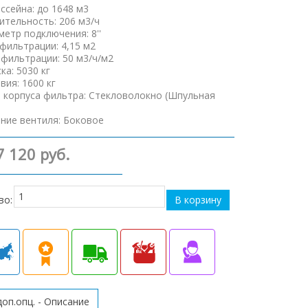
ссейна
:
до 1648 м3
ительность
:
206 м3/ч
аметр подключения
:
8''
фильтрации
:
4,15 м2
 фильтрации
:
50 м3/ч/м2
ска
:
5030 кг
авия
:
1600 кг
 корпуса фильтра
:
Стекловолокно (Шпульная
ние вентиля
:
Боковое
7 120 руб.
во:
доп.опц. - Описание