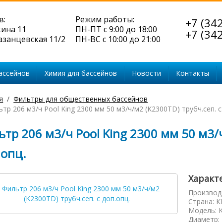
в:
Режим работы:
+7 (34
кина 11
ПН-ПТ с 9:00 до 18:00
+7 (34
Казанцевская 11/2
ПН-ВС с 10:00 до 21:00
ассейнов
Химия для бассейнов
Новости
Контакты
я
Фильтры для общественных бассейнов
тр 206 м3/ч Pool King 2300 мм 50 м3/ч/м2 (K2300TD) трубч.сеп. c
тр 206 м3/ч Pool King 2300 мм 50 м3/ч
.опц.
Характ
Производ
Страна
:
К
Модель
:
Диаметр
: