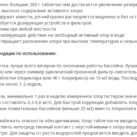
енно большие 200 г таблетки чем достигается увеличение резер
ь высокое содержание активного хлора
одержит извести, рН-нейтрален растворяется медленно и без ос
ребуется дозирующих устройств и фильтров
еним при любой жесткости
илизирующее действие на свободный активный хлор в воде
отвращает разложение хлора при высоких температурах и сильн
ндации по использованию:
тка: лучше всего вечером по окончании работы бассейна. Лучш
н) или через скиммер (циклический прокачной фильтр-смеситель)
таблетки Хлориклара (или 40 г Хлорификса) на 10 м3 воды. Посл
на около 1-2 недель.
ль: минимально 1 раз в неделю измеренное Хлортестером знач
 составлять 0,3-0,6 мг/л. Для быстрой коррекции добавлять Хл
ких плавательных бассейнов (меньше 25 м3) вместо Хлорилонга
избежать опасности обесцвечивания, Хлор-таблетки не вводить
твить непосредственный контакт с неустойчивыми к хлору вещ
тре. Для защиты от роста водорослей предлагается вводить д