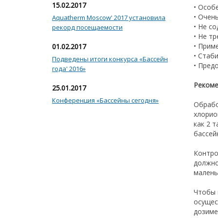
15.02.2017
• Особ
• Очен
Aquatherm Moscow' 2017 установила
• Не с
рекорд посещаемости
• Не т
• Прим
01.02.2017
• Стаб
Подведены итоги конкурса «Бассейн
• Пред
года' 2016»
Рекоме
25.01.2017
Конференция «Бассейны сегодня»
Обрабо
хлорио
как 2 
бассей
Контро
должно
малень
Чтобы 
осущес
дозиме