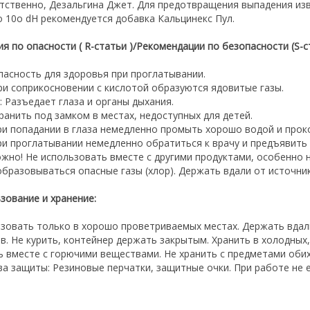
тственно, Дезальгина Джет. Для предотвращения выпадения из
о 10о dH рекомендуется добавка Кальцинекс Пул.
ия по опасности ( R-статьи )/Рекомендации по безопасности (S-
Опасность для здоровья при проглатывании.
При соприкосновении с кислотой образуются ядовитые газы.
7: Разъедает глаза и органы дыхания.
 Хранить под замком в местах, недоступных для детей.
При попадании в глаза немедленно промыть хорошо водой и прок
При проглатывании немедленно обратиться к врачу и предъявить 
жно! Не использовать вместе с другими продуктами, особенно н
образовываться опасные газы (хлор). Держать вдали от источни
зование и хранение:
зовать только в хорошо проветриваемых местах. Держать вдал
в. Не курить, контейнер держать закрытым. Хранить в холодных
ь вместе с горючими веществами. Не хранить с предметами оби
ва защиты: Резиновые перчатки, защитные очки. При работе не ес