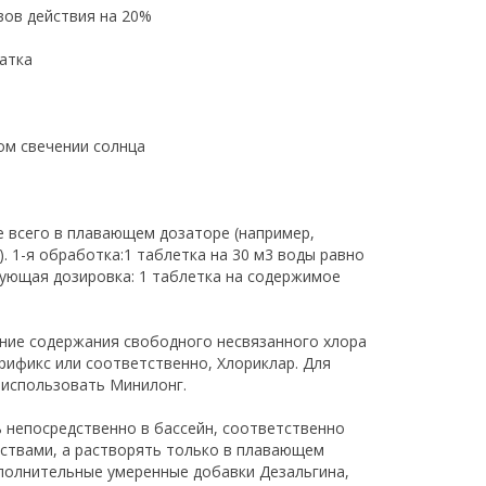
вов действия на 20%
татка
ом свечении солнца
е всего в плавающем дозаторе (например,
. 1-я обработка:1 таблетка на 30 м3 воды равно
едующая дозировка: 1 таблетка на содержимое
ение содержания свободного несвязанного хлора
орификс или соответственно, Хлориклар. Для
 использовать Минилонг.
 непосредственно в бассейн, соответственно
ествами, а растворять только в плавающем
ополнительные умеренные добавки Дезальгина,