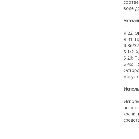
соотве
воде д
Указан
R 22: 
R 31: 
R 36/3
S 1/2:
S 26: 
S 46: 
Осторо
могут 
Исполь
Исполь
вещест
хранит
средст