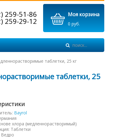
2) 259-51-86
Моя корзина
2) 259-29-12
0 руб.
медленнорастворимые таблетки, 25 кг
ннорастворимые таблетки, 25
еристики
итель:
Bayrol
ермания
снове хлора (медленнорастворимый)
нция
:
Таблетки
:
Ведро