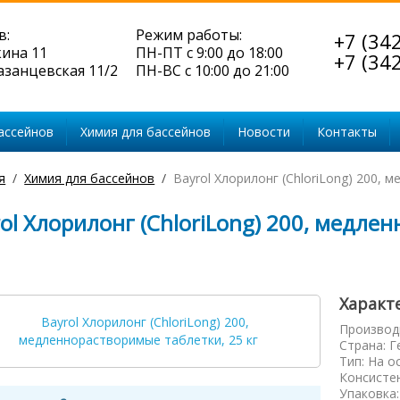
в:
Режим работы:
+7 (34
кина 11
ПН-ПТ с 9:00 до 18:00
+7 (34
Казанцевская 11/2
ПН-ВС с 10:00 до 21:00
ассейнов
Химия для бассейнов
Новости
Контакты
я
Химия для бассейнов
Bayrol Хлорилонг (ChloriLong) 200, 
ol Хлорилонг (ChloriLong) 200, медле
Характ
Производ
Страна
:
Г
Тип
:
На о
Консисте
Упаковка