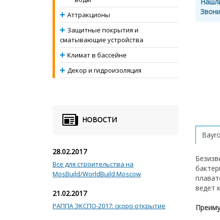
Нашл
Звони
Аттракционы
Защитные покрытия и
сматывающие устройства
Климат в бассейне
Декор и гидроизоляция
НОВОСТИ
Bayro
28.02.2017
Безизв
Все для строительства на
бактер
MosBuild/WorldBuild Moscow
плават
ведет 
21.02.2017
РАППА ЭКСПО-2017: скоро открытие
Преиму