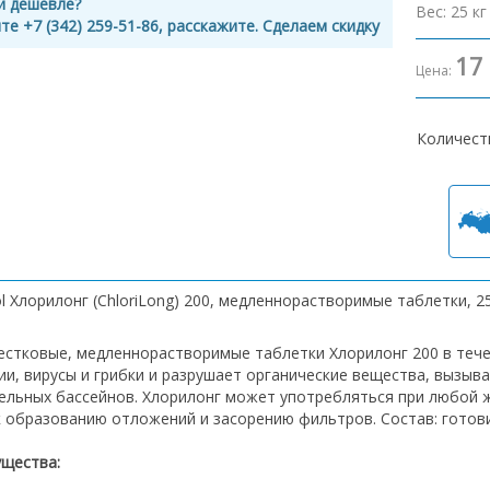
и дешевле?
Вес
:
25 кг
те +7 (342) 259-51-86, расскажите. Сделаем скидку
17
Цена:
Количест
l Хлорилонг (ChloriLong) 200, медленнорастворимые таблетки, 25
естковые, медленнорастворимые таблетки Хлорилонг 200 в теч
ии, вирусы и грибки и разрушает органические вещества, вызыв
ельных бассейнов. Хлорилонг может употребляться при любой ж
к образованию отложений и засорению фильтров. Состав: готов
щества: