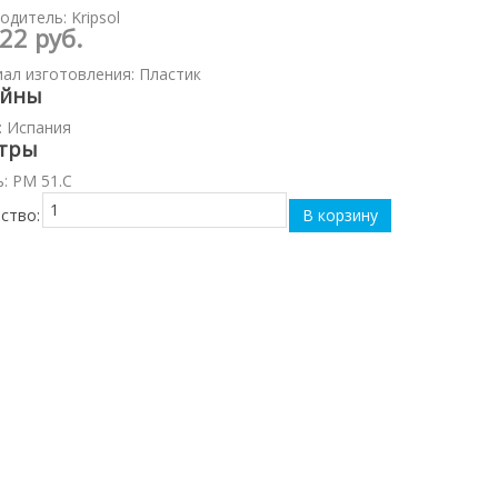
одитель:
Kripsol
22 руб.
ал изготовления
:
Пластик
ейны
:
Испания
тры
ь
:
PM 51.С
ство: