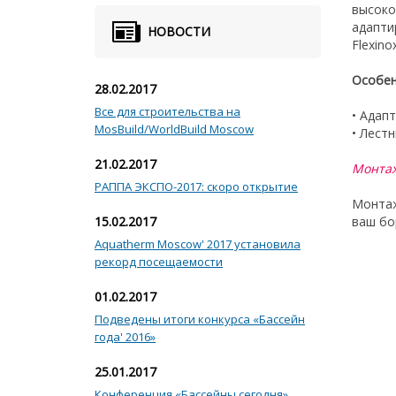
высоко
адапти
НОВОСТИ
Flexin
Особен
28.02.2017
Все для строительства на
• Адап
MosBuild/WorldBuild Moscow
• Лест
21.02.2017
Монта
РАППА ЭКСПО-2017: скоро открытие
Монтаж
15.02.2017
ваш бо
Aquatherm Moscow' 2017 установила
рекорд посещаемости
01.02.2017
Подведены итоги конкурса «Бассейн
года' 2016»
25.01.2017
Конференция «Бассейны сегодня»