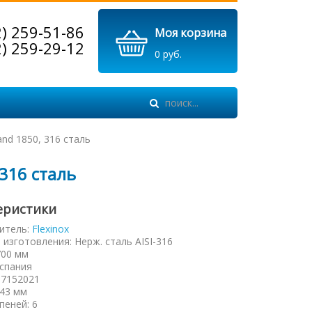
2) 259-51-86
Моя корзина
2) 259-29-12
0 руб.
and 1850, 316 сталь
316 сталь
еристики
итель:
Flexinox
 изготовления
:
Нерж. сталь AISI-316
700 мм
спания
87152021
43 мм
упеней
:
6