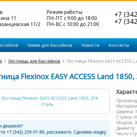
в:
Режим работы:
+7 (34
кина 11
ПН-ПТ с 9:00 до 18:00
+7 (34
Казанцевская 11/2
ПН-ВС с 10:00 до 21:00
ассейнов
Химия для бассейнов
Новости
Контакты
я
Лестницы для бассейнов
Лестница Flexinox EASY ACCESS L
ница Flexinox EASY ACCESS Land 1850, 
Характ
Производ
Материал
Ширина
:
Страна
:
И
Модель
:
и дешевле?
Диаметр
:
те +7 (342) 259-51-86, расскажите. Сделаем скидку
Число ст