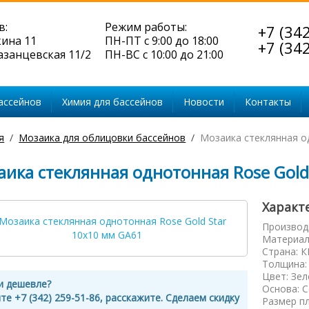
в:
Режим работы:
+7 (34
кина 11
ПН-ПТ с 9:00 до 18:00
+7 (34
Казанцевская 11/2
ПН-ВС с 10:00 до 21:00
ассейнов
Химия для бассейнов
Новости
Контакты
я
Мозаика для облицовки бассейнов
Мозаика стеклянная о
аика стеклянная однотонная Rose Gold
Характ
Производ
Материал
Страна
:
К
Толщина
Цвет
:
Зел
и дешевле?
Основа
:
С
те +7 (342) 259-51-86, расскажите. Сделаем скидку
Размер п