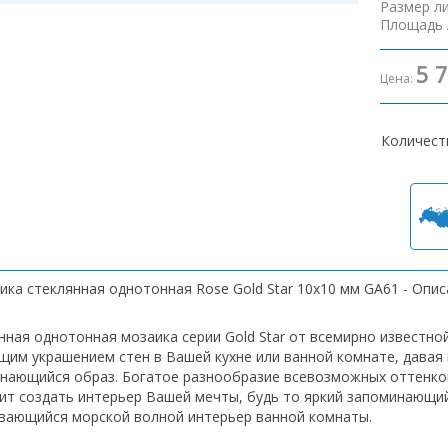
Размер л
Площадь 
5 
Цена:
Количест
ика стеклянная однотонная Rose Gold Star 10х10 мм GA61 - Опи
нная однотонная мозаика серии Gold Star от всемирно известной
щим украшением стен в Вашей кухне или ванной комнате, давая
нающийся образ. Богатое разнообразие всевозможных оттенков
ит создать интерьер Вашей мечты, будь то яркий запоминающий
вающийся морской волной интерьер ванной комнаты.