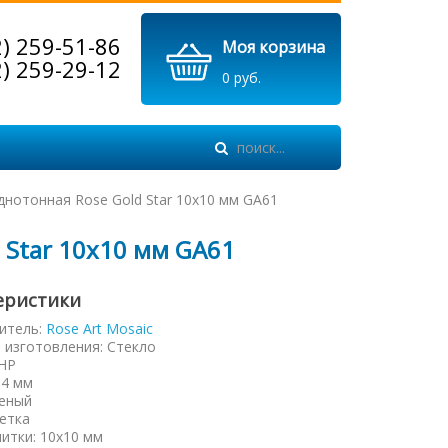
2) 259-51-86
Моя корзина
2) 259-29-12
0 руб.
днотонная Rose Gold Star 10х10 мм GA61
 Star 10х10 мм GA61
еристики
итель:
Rose Art Mosaic
 изготовления
:
Стекло
НР
:
4 мм
еный
етка
литки
:
10х10 мм