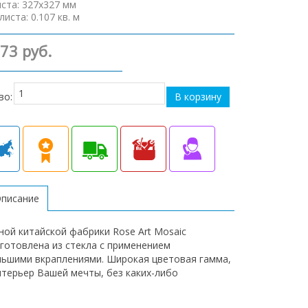
иста
:
327х327 мм
листа
:
0.107 кв. м
173 руб.
во:
Описание
ной китайской фабрики Rose Art Mosaic
зготовлена из стекла с применением
льшими вкраплениями. Широкая цветовая гамма,
нтерьер Вашей мечты, без каких-либо