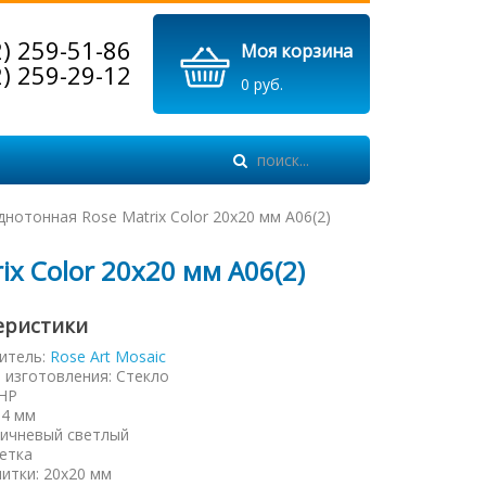
2) 259-51-86
Моя корзина
2) 259-29-12
0 руб.
нотонная Rose Matrix Color 20х20 мм A06(2)
x Color 20х20 мм A06(2)
еристики
итель:
Rose Art Mosaic
 изготовления
:
Стекло
НР
:
4 мм
ичневый светлый
етка
литки
:
20х20 мм