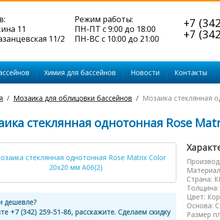
в:
Режим работы:
+7 (34
кина 11
ПН-ПТ с 9:00 до 18:00
+7 (34
Казанцевская 11/2
ПН-ВС с 10:00 до 21:00
ассейнов
Химия для бассейнов
Новости
Контакты
я
Мозаика для облицовки бассейнов
Мозаика стеклянная од
ика стеклянная однотонная Rose Matri
Характ
Производ
Материал
Страна
:
К
Толщина
Цвет
:
Кор
и дешевле?
Основа
:
С
те +7 (342) 259-51-86, расскажите. Сделаем скидку
Размер п