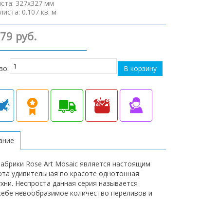
иста
:
327х327 мм
листа
:
0.107 кв. м
379 руб.
во:
ание
фабрики Rose Art Mosaic является настоящим
эта удивительная по красоте однотонная
хни. Неспроста данная серия называется
в себе невообразимое количество переливов и