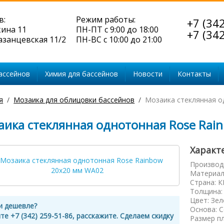
в:
Режим работы:
+7 (34
кина 11
ПН-ПТ с 9:00 до 18:00
+7 (34
Казанцевская 11/2
ПН-ВС с 10:00 до 21:00
ассейнов
Химия для бассейнов
Новости
Контакты
я
Мозаика для облицовки бассейнов
Мозаика стеклянная о
аика стеклянная однотонная Rose Rai
Характ
Производ
Материал
Страна
:
К
Толщина
Цвет
:
Зел
и дешевле?
Основа
:
С
те +7 (342) 259-51-86, расскажите. Сделаем скидку
Размер п