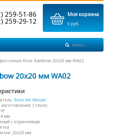
2) 259-51-86
Моя корзина
2) 259-29-12
0 руб.
днотонная Rose Rainbow 20х20 мм WA02
nbow 20х20 мм WA02
еристики
итель:
Rose Art Mosaic
 изготовления
:
Стекло
НР
:
4 мм
еный с коричневым
етка
литки
:
20х20 мм