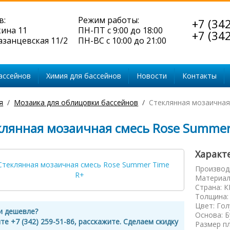
в:
Режим работы:
+7 (34
кина 11
ПН-ПТ с 9:00 до 18:00
+7 (34
Казанцевская 11/2
ПН-ВС с 10:00 до 21:00
ассейнов
Химия для бассейнов
Новости
Контакты
я
Мозаика для облицовки бассейнов
Стеклянная мозаичная
клянная мозаичная смесь Rose Summer
Характ
Производ
Материал
Страна
:
К
Толщина
Цвет
:
Гол
и дешевле?
Основа
:
Б
те +7 (342) 259-51-86, расскажите. Сделаем скидку
Размер п