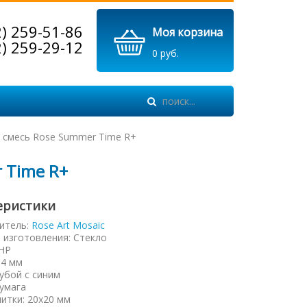
2) 259-51-86
Моя корзина
2) 259-29-12
0 руб.
 смесь Rose Summer Time R+
 Time R+
еристики
итель:
Rose Art Mosaic
 изготовления
:
Стекло
НР
:
4 мм
убой с синим
умага
литки
:
20х20 мм