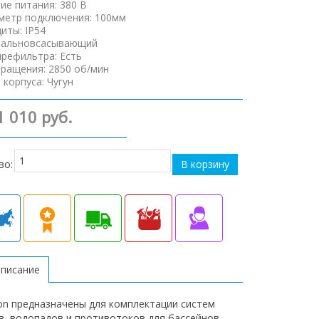
ие питания
:
380 В
аметр подключения
:
100мм
щиты
:
IP54
альновсасывающий
префильтра
:
Есть
вращения
:
2850 об/мин
 корпуса
:
Чугун
1 010 руб.
во:
Описание
on предназначены для комплектации систем
, водопадов и противотоков для бассейнов.