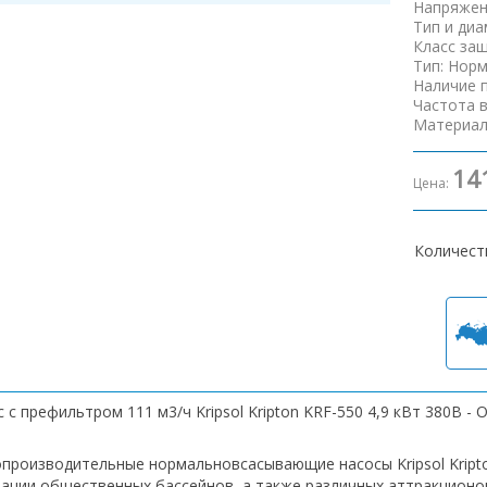
Напряжен
Тип и ди
Класс за
Тип
:
Норм
Наличие 
Частота 
Материал
14
Цена:
Количест
 с префильтром 111 м3/ч Kripsol Kripton KRF-550 4,9 кВт 380В - 
производительные нормальновсасывающие насосы Kripsol Kript
ации общественных бассейнов, а также различных аттракционов