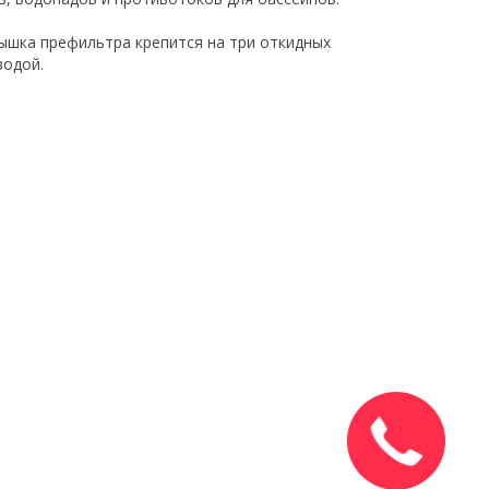
рышка префильтра крепится на три откидных
водой.
Закажите
звонок