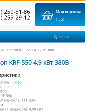
2) 259-51-86
Моя корзина
2) 259-29-12
0 руб.
sol Kripton KRF-550 4,9 кВт 380В
ton KRF-550 4,9 кВт 380В
еристики
итель:
Kripsol
спания
ipton
KRF-550
ительность
:
111 м3/ч
 м
емая мощность
:
4,90 кВт