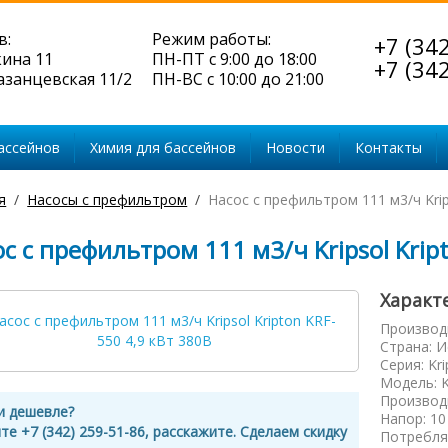
в:
Режим работы:
+7 (34
кина 11
ПН-ПТ с 9:00 до 18:00
+7 (34
Казанцевская 11/2
ПН-ВС с 10:00 до 21:00
ассейнов
Химия для бассейнов
Новости
Контакты
я
Насосы с префильтром
Насос с префильтром 111 м3/ч Krip
с с префильтром 111 м3/ч Kripsol Krip
Характ
Производ
Страна
:
И
Серия
:
Kr
Модель
:
Производ
и дешевле?
Напор
:
10
те +7 (342) 259-51-86, расскажите. Сделаем скидку
Потребля