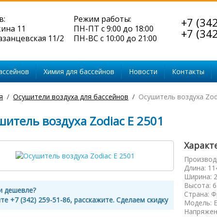
в:
Режим работы:
+7 (34
кина 11
ПН-ПТ с 9:00 до 18:00
+7 (34
Казанцевская 11/2
ПН-ВС с 10:00 до 21:00
ассейнов
Химия для бассейнов
Новости
Контакты
я
Осушители воздуха для бассейнов
Осушитель воздуха Zod
шитель воздуха Zodiac E 2501
Характ
Производ
Длина
:
11
Ширина
:
Высота
:
6
и дешевле?
Страна
:
Ф
те +7 (342) 259-51-86, расскажите. Сделаем скидку
Модель
:
Напряжен