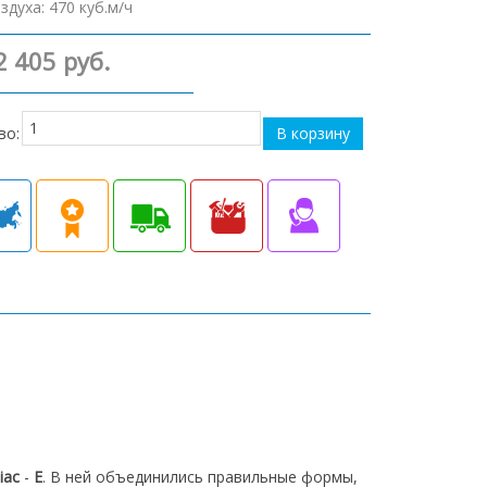
оздуха
:
470 куб.м/ч
2 405 руб.
во:
iac
-
E
. В ней объединились правильные формы,