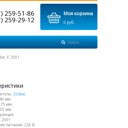
2) 259-51-86
Моя корзина
2) 259-29-12
0 руб.
iac E 2501
еристики
итель:
Zodiac
40 мм
275 мм
55 мм
ранция
E 2501
ие питания
:
220 В