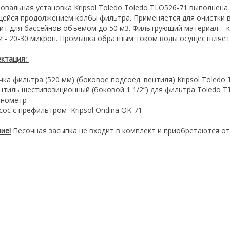
овальная установка Kripsol Toledo Toledo TLO526-71 выполнена
ейся продолжением колбы фильтра. Применяется для очистки в
ит для бассейнов объемом до 50 м3. Фильтрующий материал – кв
и - 20-30 микрон. Промывка обратным током воды осуществляе
ктация:
чка фильтра (520 мм) (боковое подсоед. вентиля) Kripsol Toledo
нтиль шестипозиционный (боковой 1 1/2”) для фильтра Toledo T
нометр
сос с префильтром Kripsol Ondina OK-71
ие!
Песочная засыпка не входит в комплект и приобретаются от