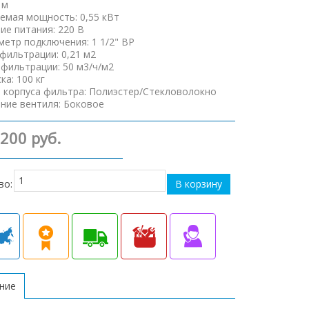
 м
емая мощность
:
0,55 кВт
ие питания
:
220 В
аметр подключения
:
1 1/2" ВР
фильтрации
:
0,21 м2
 фильтрации
:
50 м3/ч/м2
ска
:
100 кг
 корпуса фильтра
:
Полиэстер/Стекловолокно
ние вентиля
:
Боковое
 200 руб.
во:
ание