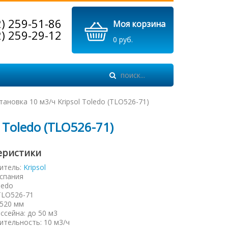
2) 259-51-86
Моя корзина
2) 259-29-12
0 руб.
ановка 10 м3/ч Kripsol Toledo (ТLO526-71)
 Toledo (ТLO526-71)
еристики
итель:
Kripsol
спания
ledo
TLO526-71
520 мм
ссейна
:
до 50 м3
ительность
:
10 м3/ч