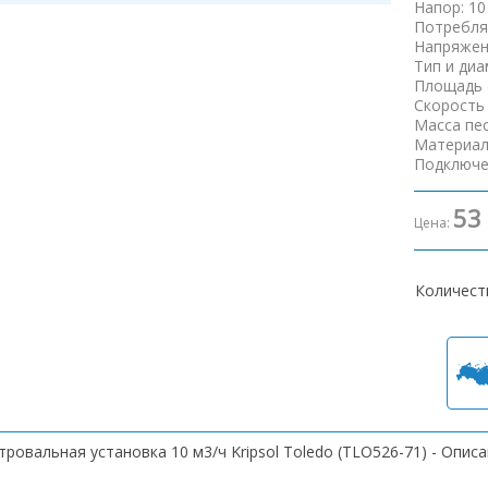
Напор
:
10
Потребля
Напряжен
Тип и ди
Площадь 
Скорость
Масса пе
Материал
Подключе
53
Цена:
Количест
ровальная установка 10 м3/ч Kripsol Toledo (ТLO526-71) - Опис