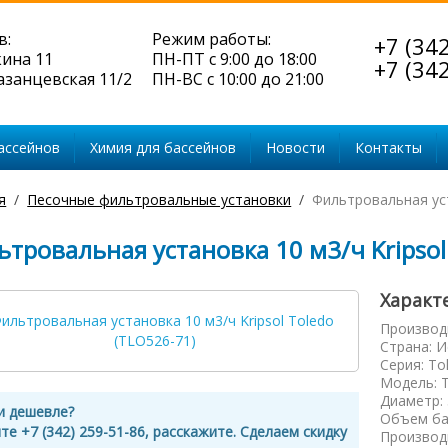
в:
Режим работы:
+7 (34
кина 11
ПН-ПТ с 9:00 до 18:00
+7 (34
Казанцевская 11/2
ПН-ВС с 10:00 до 21:00
ассейнов
Химия для бассейнов
Новости
Контакты
я
Песочные фильтровальные установки
Фильтровальная уст
тровальная установка 10 м3/ч Kripsol
Характ
Производ
Страна
:
И
Серия
:
To
Модель
:
Диаметр
:
и дешевле?
Объем ба
те +7 (342) 259-51-86, расскажите. Сделаем скидку
Производ