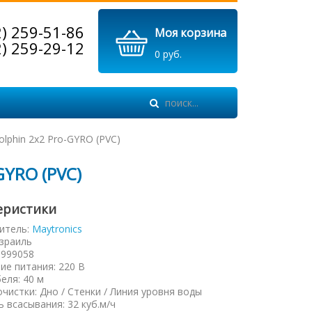
2) 259-51-86
Моя корзина
2) 259-29-12
0 руб.
lphin 2х2 Pro-GYRO (PVC)
GYRO (PVC)
еристики
итель:
Maytronics
зраиль
9999058
ие питания
:
220 В
беля
:
40 м
очистки
:
Дно / Стенки / Линия уровня воды
 всасывания
:
32 куб.м/ч