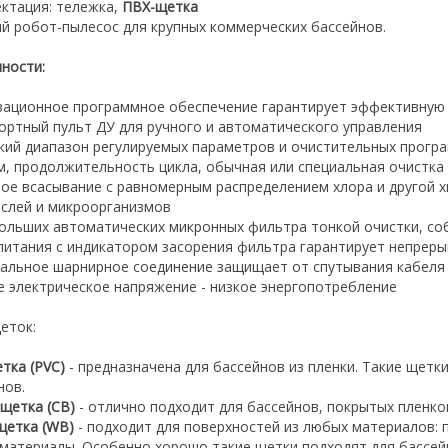
ктация: тележка,
ПВХ-щетка
 робот-пылесос для крупных коммерческих бассейнов.
ности:
вационное программное обеспечение гарантирует эффективную 
ортный пульт ДУ для ручного и автоматического управления
кий диапазон регулируемых параметров и очистительных програ
м, продолжительность цикла, обычная или специальная очистка
ое всасывание с равномерным распределением хлора и другой х
слей и микроорганизмов
больших автоматических микронных фильтра тонкой очистки, со
 питания с индикатором засорения фильтра гарантирует непрер
иальное шарнирное соединение защищает от спутывания кабеля
е электрическое напряжение - низкое энергопотребление
еток:
етка
(PVC)
- предназначена для бассейнов из пленки. Такие щет
нов.
-щетка
(CB)
- отлично подходит для бассейнов, покрытых пленкой
щетка
(WB)
- подходит для поверхностей из любых материалов: 
 материалы. Особенно хорошо такие щетки подходят для бассей