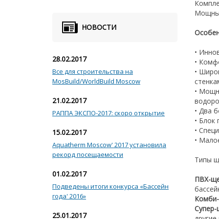
Компле
Мощный
НОВОСТИ
Особен
• Инно
28.02.2017
• Комф
Все для строительства на
• Широ
MosBuild/WorldBuild Moscow
стенка
• Мощн
21.02.2017
водоро
• Два 
РАППА ЭКСПО-2017: скоро открытие
• Блок
• Спец
15.02.2017
• Мало
Aquatherm Moscow' 2017 установила
рекорд посещаемости
Типы щ
01.02.2017
ПВХ-щ
Подведены итоги конкурса «Бассейн
бассей
года' 2016»
Комби
Супер-
25.01.2017
другие