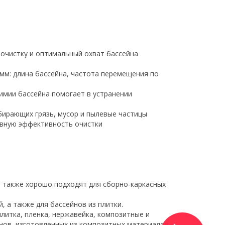
очистку и оптимальный охват бассейна
мм: длина бассейна, частота перемещения по
имии бассейна помогает в устранении
бирающих грязь, мусор и пылевые частицы
ывную эффективность очистки
ки также хорошо подходят для сборно-каркасных
, а также для бассейнов из плитки.
плитка, пленка, нержавейка, композитные и
нов, изготовленных из композитных материалов.