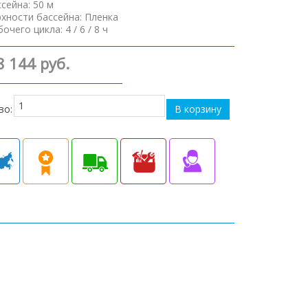
ссейна
:
50 м
рхности бассейна
:
Пленка
бочего цикла
:
4 / 6 / 8 ч
8 144 руб.
во: