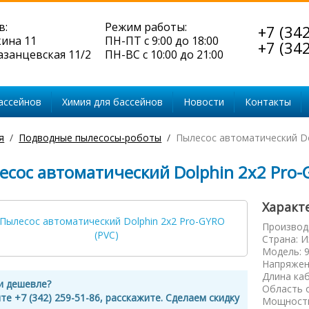
в:
Режим работы:
+7 (34
кина 11
ПН-ПТ с 9:00 до 18:00
+7 (34
Казанцевская 11/2
ПН-ВС с 10:00 до 21:00
ассейнов
Химия для бассейнов
Новости
Контакты
я
Подводные пылесосы-роботы
Пылесос автоматический Do
есос автоматический Dolphin 2х2 Pro-
Характ
Производ
Страна
:
И
Модель
:
Напряжен
Длина ка
и дешевле?
Область 
те +7 (342) 259-51-86, расскажите. Сделаем скидку
Мощность