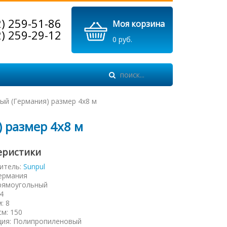
2) 259-51-86
Моя корзина
2) 259-29-12
0 руб.
ый (Германия) размер 4х8 м
 размер 4х8 м
еристики
итель:
Sunpul
ермания
рямоугольный
4
м
:
8
см
:
150
ция
:
Полипропиленовый