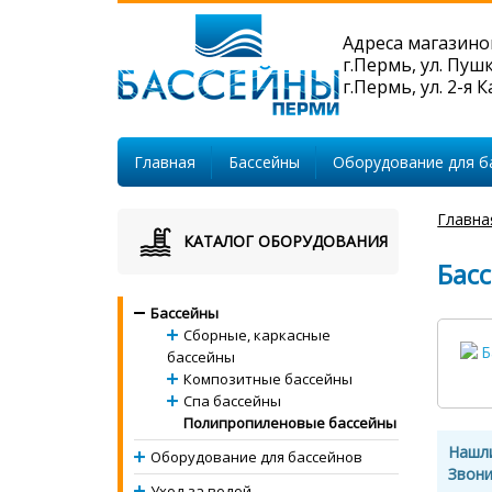
Адреса магазино
г.Пермь, ул. Пуш
г.Пермь, ул. 2-я 
Главная
Бассейны
Оборудование для б
Главна
КАТАЛОГ ОБОРУДОВАНИЯ
Бас
Бассейны
Сборные, каркасные
бассейны
Композитные бассейны
Спа бассейны
Полипропиленовые бассейны
Нашл
Оборудование для бассейнов
Звони
Уход за водой