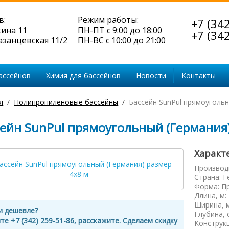
в:
Режим работы:
+7 (34
кина 11
ПН-ПТ с 9:00 до 18:00
+7 (34
Казанцевская 11/2
ПН-ВС с 10:00 до 21:00
ассейнов
Химия для бассейнов
Новости
Контакты
я
Полипропиленовые бассейны
Бассейн SunPul прямоугольн
сейн SunPul прямоугольный (Германия)
Характ
Производ
Страна
:
Г
Форма
:
П
Длина, м
:
Ширина, 
и дешевле?
Глубина, 
те +7 (342) 259-51-86, расскажите. Сделаем скидку
Конструк