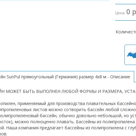
0 р
Цена:
Количест
ейн SunPul прямоугольный (Германия) размер 4х8 м - Описание
ЙН МОЖЕТ БЫТЬ ВЫПОЛНЕН ЛЮБОЙ ФОРМЫ И РАЗМЕРА, УСТ
опилен, применяемый для производства плавательных бассейно
ипропиленовых листов можно сотворить бассейн любой сложно
полипропиленовый бассейн, обычно довольно небольшой, но уст
воток), можно полноценно плавать. Бассейны из полипропилена
ой. Наша компания предлагает бассейны из полипропилена с глуб
ров.