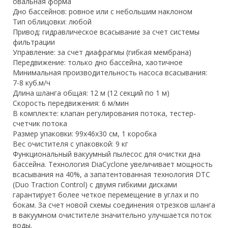
овальная форма
Дно бассейнов: ровное или с небольшим наклоном
Тип облицовки: любой
Привод: гидравлическое всасывание за счет системы
фильтрации
Управление: за счет диафрагмы (гибкая мембрана)
Передвижение: только дно бассейна, хаотичное
Минимальная производительность насоса всасывания:
7-8 куб.м/ч
Длина шланга общая: 12 м (12 секций по 1 м)
Скорость передвижения: 6 м/мин
В комплекте: клапан регулирования потока, тестер-
счетчик потока
Размер упаковки: 99x46x30 см, 1 коробка
Вес очистителя с упаковкой: 9 кг
Функциональный вакуумный пылесос для очистки дна
бассейна. Технология DiaCyclone увеличивает мощность
всасывания на 40%, а запатентованная технология DTC
(Duo Traction Control) с двумя гибкими дисками
гарантирует более четкое перемещение в углах и по
бокам. За счет новой схемы соединения отрезков шланга
в вакуумном очистителе значительно улучшается поток
воды.