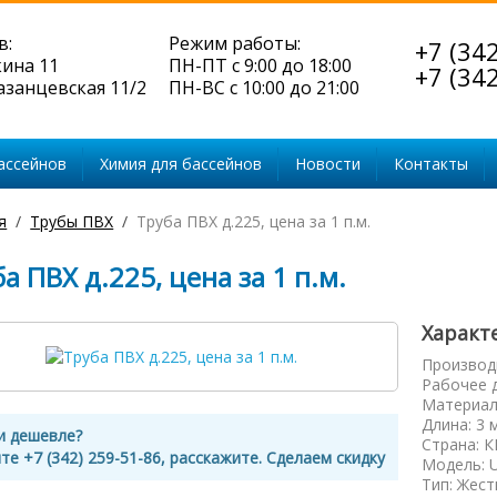
в:
Режим работы:
+7 (34
кина 11
ПН-ПТ с 9:00 до 18:00
+7 (34
Казанцевская 11/2
ПН-ВС с 10:00 до 21:00
ассейнов
Химия для бассейнов
Новости
Контакты
я
Трубы ПВХ
Труба ПВХ д.225, цена за 1 п.м.
а ПВХ д.225, цена за 1 п.м.
Характ
Производ
Рабочее 
Материал
Длина
:
3 
и дешевле?
Страна
:
К
те +7 (342) 259-51-86, расскажите. Сделаем скидку
Модель
:
Тип
:
Жест