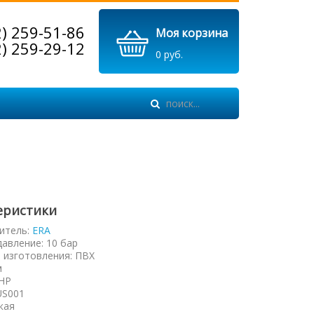
2) 259-51-86
Моя корзина
2) 259-29-12
0 руб.
еристики
итель:
ERA
давление
:
10 бар
 изготовления
:
ПВХ
м
НР
US001
кая