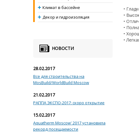
Климат в бассейне
• Глад
• Высо
Декор и гидроизоляция
• Отли
• Полн
• Хоро
• Легк
НОВОСТИ
28.02.2017
Все для строительства на
MosBuild/WorldBuild Moscow
21.02.2017
РАППА ЭКСПО-2017: скоро открытие
15.02.2017
Aquatherm Moscow' 2017 установила
рекорд посещаемости