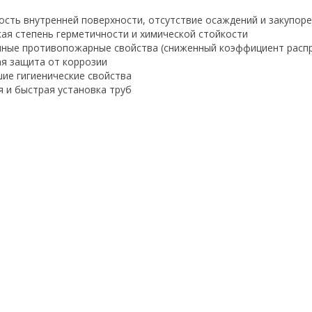
кость внутренней поверхности, отсутствие осаждений и закупор
кая степень герметичности и химической стойкости
чные противопожарные свойства (сниженный коэффициент распр
ая защита от коррозии
шие гигиенические свойства
ая и быстрая установка труб