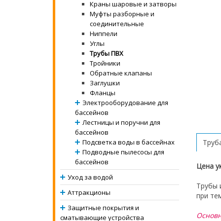
Краны шаровые и затворы
Муфты разборные и
соединительные
Ниппели
Углы
Трубы ПВХ
Тройники
Обратные клапаны
Заглушки
Фланцы
Электрооборудование для
бассейнов
Лестницы и поручни для
бассейнов
Подсветка воды в бассейнах
Труба
Подводные пылесосы для
бассейнов
Цена у
Уход за водой
Трубы 
Аттракционы
при те
Защитные покрытия и
Основн
сматывающие устройства