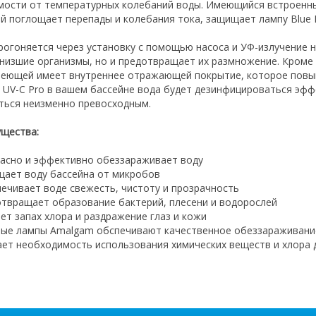
мости от температурных колебаний воды. Имеющийся встроенн
й поглощает перепады и колебания тока, защищает лампу Blue 
рогоняется через установку с помощью насоса и УФ-излучение н
 низшие организмы, но и предотвращает их размножение. Кроме 
еющей имеет внутреннее отражающей покрытие, которое повыша
 UV-C Pro в вашем бассейне вода будет дезинфицироваться эфф
ться неизменно превосходным.
щества:
пасно и эффективно обеззараживает воду
щает воду бассейна от микробов
печивает воде свежесть, чистоту и прозрачность
отвращает образование бактерий, плесени и водорослей
ает запах хлора и раздражение глаз и кожи
ые лампы Amalgam обспечивают качественное обеззараживани
ает необходимость использования химических веществ и хлора 