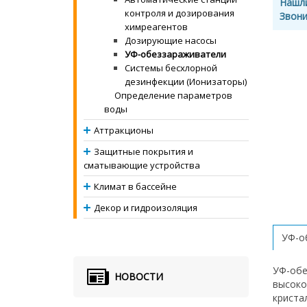
Нашл
контроля и дозирования
Звони
химреагентов
Дозирующие насосы
УФ-обеззараживатели
Системы бесхлорной
дезинфекции (Ионизаторы)
Определение параметров
воды
Аттракционы
Защитные покрытия и
сматывающие устройства
Климат в бассейне
Декор и гидроизоляция
УФ-об
УФ-обе
НОВОСТИ
высоко
криста