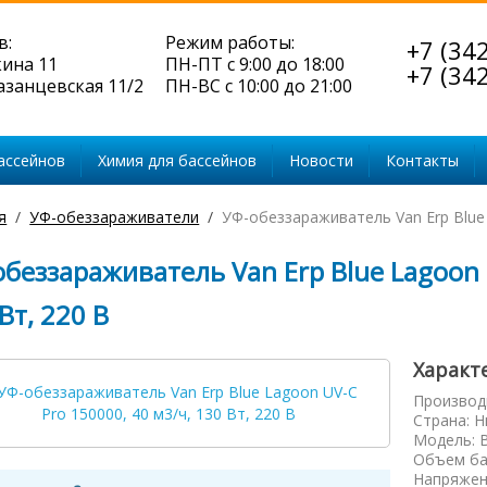
в:
Режим работы:
+7 (34
кина 11
ПН-ПТ с 9:00 до 18:00
+7 (34
Казанцевская 11/2
ПН-ВС с 10:00 до 21:00
ассейнов
Химия для бассейнов
Новости
Контакты
я
УФ-обеззараживатели
УФ-обеззараживатель Van Erp Blue 
беззараживатель Van Erp Blue Lagoon 
Вт, 220 В
Характ
Производ
Страна
:
Н
Модель
:
Объем ба
Напряжен