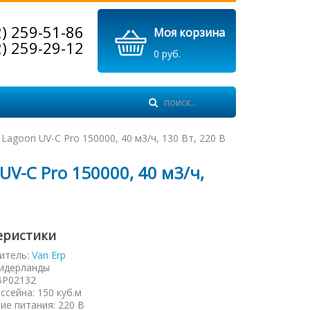
2) 259-51-86
Моя корзина
2) 259-29-12
0 руб.
Lagoon UV-C Pro 150000, 40 м3/ч, 130 Вт, 220 В
UV-C Pro 150000, 40 м3/ч,
еристики
итель:
Van Erp
идерланды
BP02132
ссейна
:
150 куб.м
ие питания
:
220 В