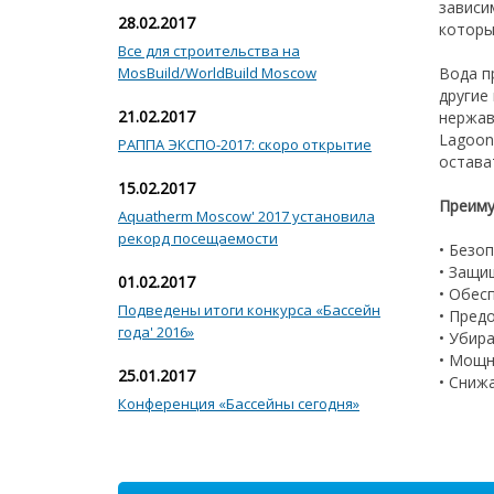
зависи
28.02.2017
которы
Все для строительства на
MosBuild/WorldBuild Moscow
Вода п
другие
21.02.2017
нержав
Lagoon
РАППА ЭКСПО-2017: скоро открытие
остава
15.02.2017
Преиму
Aquatherm Moscow' 2017 установила
рекорд посещаемости
• Безо
• Защи
01.02.2017
• Обес
Подведены итоги конкурса «Бассейн
• Пред
года' 2016»
• Убир
• Мощн
25.01.2017
• Сниж
Конференция «Бассейны сегодня»