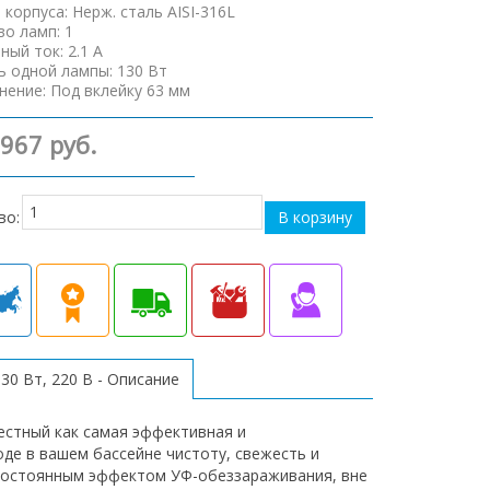
 корпуса
:
Нерж. сталь AISI-316L
во ламп
:
1
ный ток
:
2.1 А
 одной лампы
:
130 Вт
нение
:
Под вклейку 63 мм
 967 руб.
во:
30 Вт, 220 В - Описание
естный как самая эффективная и
де в вашем бассейне чистоту, свежесть и
 постоянным эффектом УФ-обеззараживания, вне