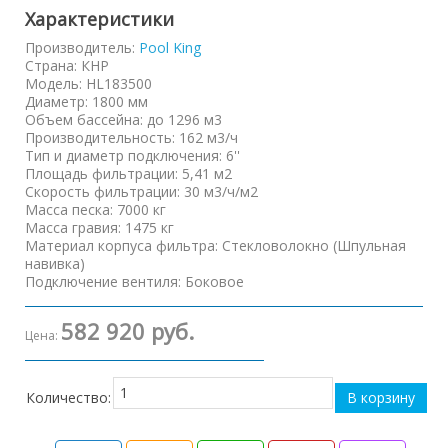
Характеристики
Производитель:
Pool King
Страна
:
КНР
Модель
:
HL183500
Диаметр
:
1800 мм
Объем бассейна
:
до 1296 м3
Производительность
:
162 м3/ч
Тип и диаметр подключения
:
6''
Площадь фильтрации
:
5,41 м2
Скорость фильтрации
:
30 м3/ч/м2
Масса песка
:
7000 кг
Масса гравия
:
1475 кг
Материал корпуса фильтра
:
Стекловолокно (Шпульная
навивка)
Подключение вентиля
:
Боковое
582 920 руб.
Цена:
Количество: