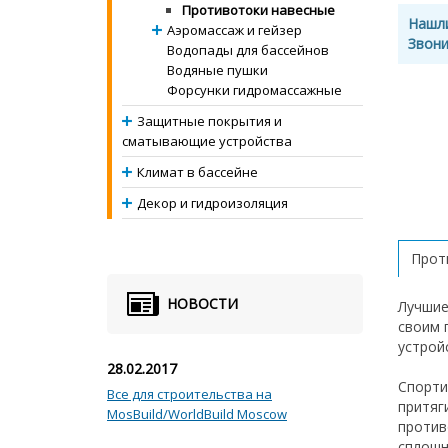
Противотоки навесные
Нашл
Аэромассаж и гейзер
Звони
Водопады для бассейнов
Водяные пушки
Форсунки гидромассажные
Защитные покрытия и
сматывающие устройства
Климат в бассейне
Декор и гидроизоляция
Проти
НОВОСТИ
Лучшие
своим 
устрой
28.02.2017
Спорти
Все для строительства на
притяг
MosBuild/WorldBuild Moscow
против
сплошн