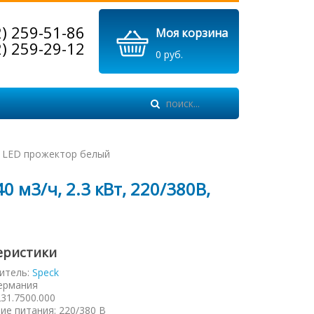
2) 259-51-86
Моя корзина
2) 259-29-12
0 руб.
В, LED прожектор белый
0 м3/ч, 2.3 кВт, 220/380В,
еристики
итель:
Speck
ермания
231.7500.000
ие питания
:
220/380 В