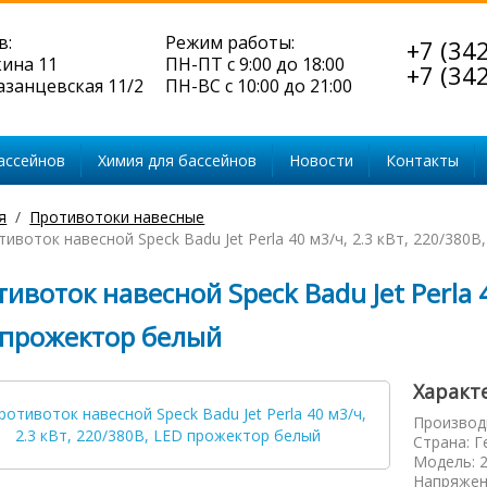
в:
Режим работы:
+7 (34
кина 11
ПН-ПТ с 9:00 до 18:00
+7 (34
Казанцевская 11/2
ПН-ВС с 10:00 до 21:00
ассейнов
Химия для бассейнов
Новости
Контакты
я
Противотоки навесные
тивоток навесной Speck Badu Jet Perla 40 м3/ч, 2.3 кВт, 220/380
ивоток навесной Speck Badu Jet Perla 4
 прожектор белый
Характ
Производ
Страна
:
Г
Модель
:
Напряжен