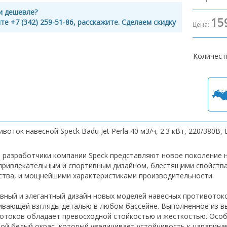
и дешевле?
15
те +7 (342) 259-51-86, расскажите. Сделаем скидку
Цена:
Количест
воток навесной Speck Badu Jet Perla 40 м3/ч, 2.3 кВт, 220/380В
 разработчики компании Speck представляют новое поколение н
привлекательным и спортивным дизайном, блестящими свойства
ства, и мощнейшими характеристиками производительности.
вный и элегантный дизайн новых моделей навесных противото
ивающей взгляды деталью в любом бассейне. Выполненное из в
отоков обладает превосходной стойкостью и жесткостью. Особ
ой белый окрас, который увеличивает устойчивость к царапин